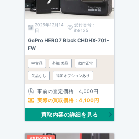
2025年12月14
受付番号：
日
ib9135
GoPro HERO7 Black CHDHX-701-
FW
中古品
外観 美品
動作正常
欠品なし
追加オプションあり
事前の査定価格：
4,000
円
実際の買取価格：
4,100
円
買取内容の詳細を見る
お客様の声あり