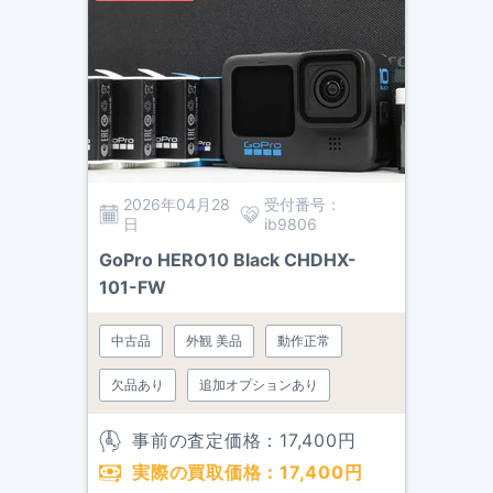
2026年04月28
受付番号：
日
ib9806
GoPro HERO10 Black CHDHX-
101-FW
中古品
外観 美品
動作正常
欠品あり
追加オプションあり
事前の査定価格：
17,400
円
実際の買取価格：
17,400
円