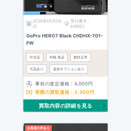
2026年05月04
受付番号：
日
ib9862
GoPro HERO7 Black CHDHX-701-
FW
中古品
外観 美品
動作正常
欠品あり
追加オプションあり
事前の査定価格：
4,000
円
実際の買取価格：
3,500
円
買取内容の詳細を見る
お客様の声あり