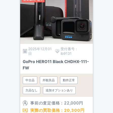
2025年12月01
受付番号：
日
ib9131
GoPro HERO11 Black CHDHX-111-
FW
中古品
外観良品
動作正常
欠品なし
追加オプションあり
事前の査定価格：
22,000
円
実際の買取価格：
20,300
円