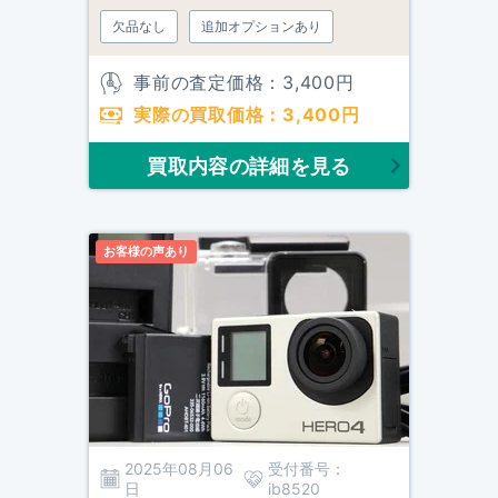
欠品なし
追加オプションあり
事前の査定価格：
3,400
円
実際の買取価格：
3,400
円
買取内容の詳細を見る
お客様の声あり
2025年08月06
受付番号：
日
ib8520