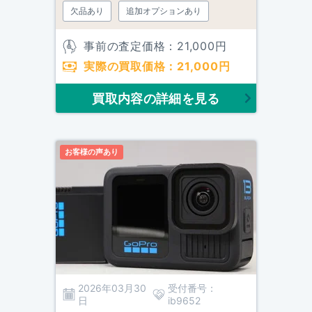
欠品あり
追加オプションあり
事前の査定価格：
21,000
円
実際の買取価格：
21,000
円
買取内容の詳細を見る
お客様の声あり
2026年03月30
受付番号：
日
ib9652