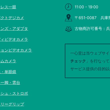
ーレス一眼
11:00 - 19:00
パクトデジカメ
〒651-0087 兵
レンズ・アダプタ
古物商許可番号：兵庫
ディビデオカメラ
ションビデオカメラ
一心堂は当ウェブサイ
ルムカメラ
チェック
」を行なって
サービス提供の目的以
鏡・単眼鏡
・一脚・雲台
ッシュ・ストロボ
テリーグリップ