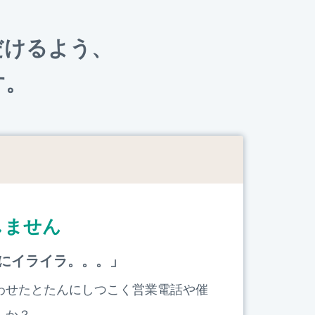
だけるよう、
す。
しません
にイライラ。。。」
わせたとたんにしつこく営業電話や催
んか？