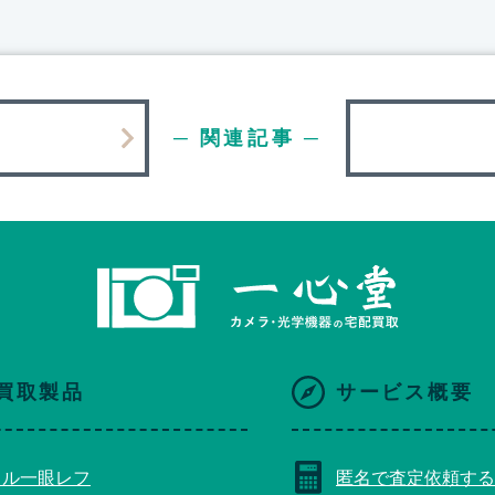
─ 関連記事 ─
買取製品
サービス概要
タル一眼レフ
匿名で査定依頼する