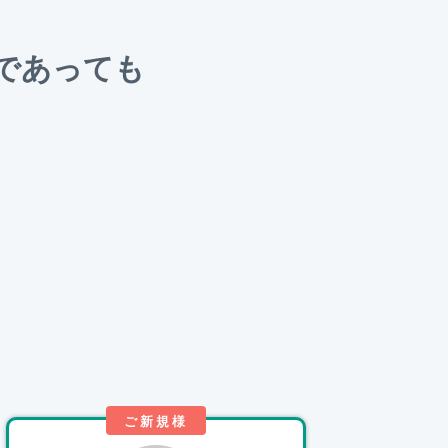
であっても
。
ご新規様