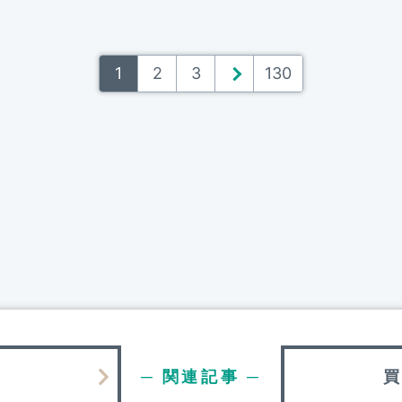
1
2
3
＞
130
─ 関連記事 ─