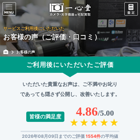
サービスご利用後にいただいた
お客様の声（ご評価・口コミ）
お客様の声
ご利用後にいただいたご評価
いただいた貴重なお声は、ご不満やお叱り
であっても
隠さず公開し、改善いたします。
4.86
/5.00
皆様の満足度
2026年08月09日までのご評価
1554件
の平均値