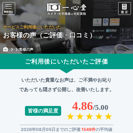
サービスご利用後にいただいた
お客様の声（ご評価・口コミ）
お客様の声
ご利用後にいただいたご評価
いただいた貴重なお声は、ご不満やお叱り
であっても
隠さず公開し、改善いたします。
4.86
/5.00
皆様の満足度
2026年08月05日までのご評価
1549件
の平均値