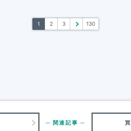
1
2
3
＞
130
─ 関連記事 ─