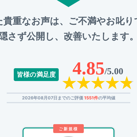
た貴重なお声は、ご不満やお叱り
隠さず公開し、改善いたします
4.85
/5.00
皆様の満足度
2026年08月07日までのご評価
1551件
の平均値
ご新規様