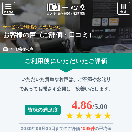
サービスご利用後にいただいた
お客様の声（ご評価・口コミ）
お客様の声
ご利用後にいただいたご評価
いただいた貴重なお声は、ご不満やお叱り
であっても
隠さず公開し、改善いたします。
4.86
/5.00
皆様の満足度
2026年08月05日までのご評価
1549件
の平均値