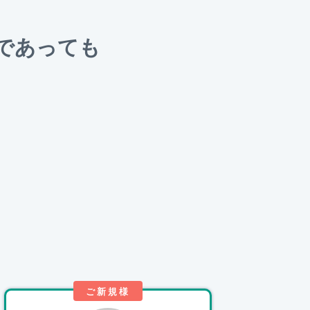
であっても
。
ご新規様