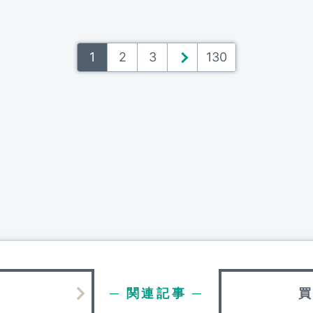
1
2
3
＞
130
─ 関連記事 ─