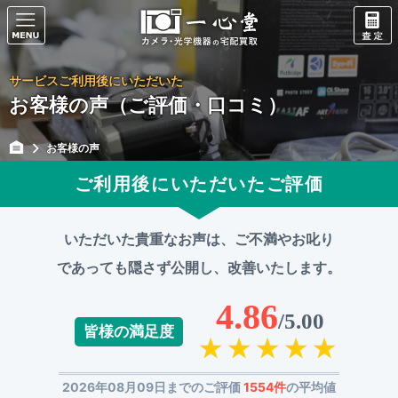
サービスご利用後にいただいた
お客様の声（ご評価・口コミ）
お客様の声
ご利用後にいただいたご評価
いただいた貴重なお声は、ご不満やお叱り
であっても
隠さず公開し、改善いたします。
4.86
/5.00
皆様の満足度
2026年08月09日までのご評価
1554件
の平均値