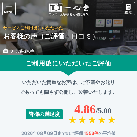
サービスご利用後にいただいた
お客様の声（ご評価・口コミ）
お客様の声
ご利用後にいただいたご評価
いただいた貴重なお声は、ご不満やお叱り
であっても
隠さず公開し、改善いたします。
4.86
/5.00
皆様の満足度
2026年08月09日までのご評価
1553件
の平均値