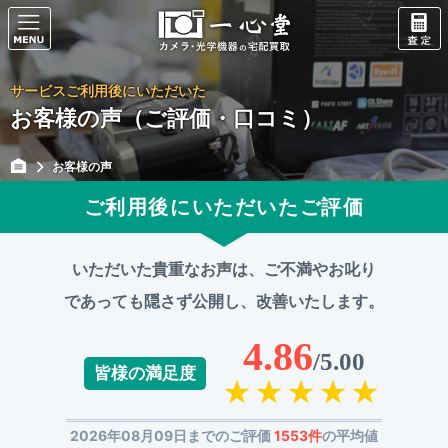
サービスご利用後にいただいた
お客様の声（ご評価・口コミ）
お客様の声
ご利用後にいただいたご評価
いただいた貴重なお声は、ご不満やお叱り
であっても
隠さず公開し、改善いたします。
4.86
/5.00
皆様の満足度
2026年08月09日までのご評価
1553件
の平均値