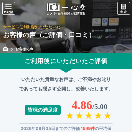
サービスご利用後にいただいた
お客様の声（ご評価・口コミ）
お客様の声
ご利用後にいただいたご評価
いただいた貴重なお声は、ご不満やお叱り
であっても
隠さず公開し、改善いたします。
4.86
/5.00
皆様の満足度
2026年08月05日までのご評価
1549件
の平均値