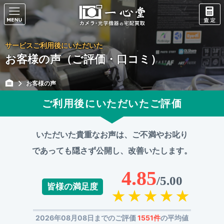
サービスご利用後にいただいた
お客様の声（ご評価・口コミ）
お客様の声
ご利用後にいただいたご評価
いただいた貴重なお声は、ご不満やお叱り
であっても
隠さず公開し、改善いたします。
4.85
/5.00
皆様の満足度
2026年08月08日までのご評価
1551件
の平均値