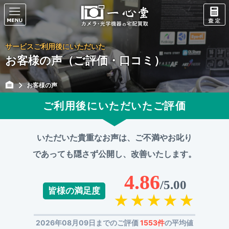
サービスご利用後にいただいた
お客様の声（ご評価・口コミ）
お客様の声
ご利用後にいただいたご評価
いただいた貴重なお声は、ご不満やお叱り
であっても
隠さず公開し、改善いたします。
4.86
/5.00
皆様の満足度
2026年08月09日までのご評価
1553件
の平均値