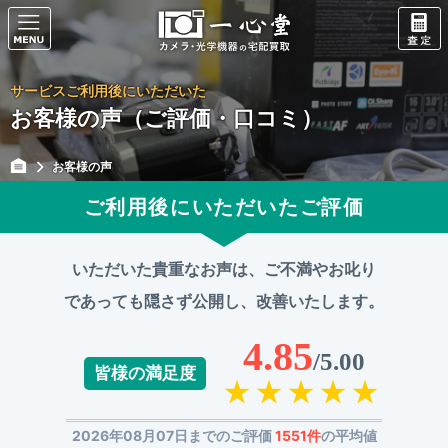
サービスご利用後にいただいた
お客様の声（ご評価・口コミ）
お客様の声
ご利用後にいただいたご評価
いただいた貴重なお声は、ご不満やお叱り
であっても
隠さず公開し、改善いたします。
4.85
/5.00
皆様の満足度
2026年08月07日までのご評価
1551件
の平均値