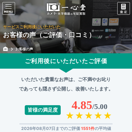
サービスご利用後にいただいた
お客様の声（ご評価・口コミ）
お客様の声
ご利用後にいただいたご評価
いただいた貴重なお声は、ご不満やお叱り
であっても
隠さず公開し、改善いたします。
4.85
/5.00
皆様の満足度
2026年08月07日までのご評価
1551件
の平均値