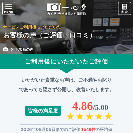
サービスご利用後にいただいた
お客様の声（ご評価・口コミ）
お客様の声
ご利用後にいただいたご評価
いただいた貴重なお声は、ご不満やお叱り
であっても
隠さず公開し、改善いたします。
4.86
/5.00
皆様の満足度
2026年08月05日までのご評価
1549件
の平均値