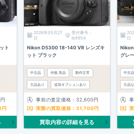
2026年05月27
受付番号：
20
日
ib9954
日
キット
Nikon D5300 18-140 VR レンズキ
Nik
ット ブラック
グレ
中古品
外観 美品
動作正常
中古
欠品あり
追加オプションあり
欠品
0
円
事前の査定価格：
32,600
円
0
円
実際の買取価格：
31,700
円
る
買取内容の詳細を見る