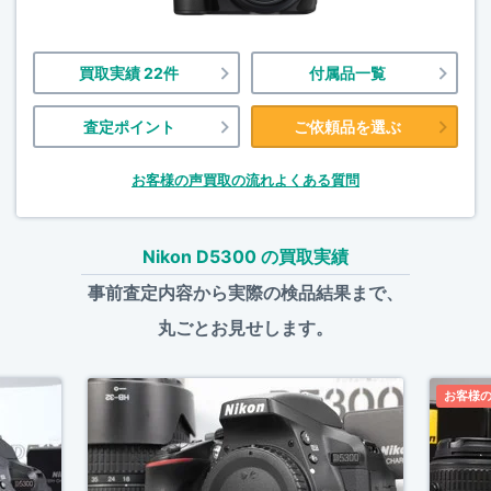
買取実績 22件
付属品一覧
査定ポイント
ご依頼品を選ぶ
お客様の声
買取の流れ
よくある質問
Nikon D5300 の買取実績
事前査定内容から実際の検品結果まで、
丸ごとお見せします。
お客様