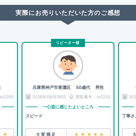
実際にお売りいただいた方のご感想
リピーター様
性
兵庫県神戸市東灘区
50歳代 男性
ic0200
2026年08月06日
買取番号：
ic0235
20
一心堂に感じたよいところ
スピード
丁寧さ
★★
大変満足
★★★★★