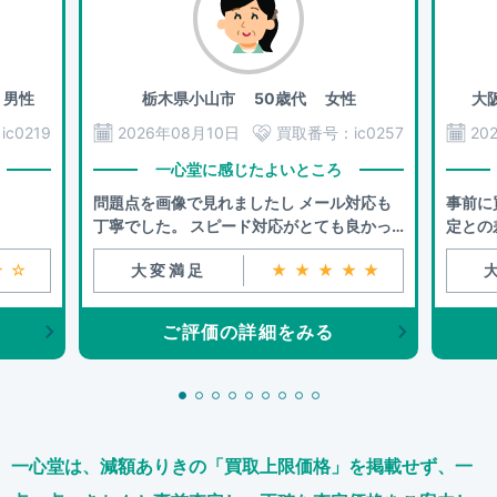
男性
栃木県小山市
50歳代 女性
大
：
ic0219
2026年08月10日
買取番号：
ic0257
20
一心堂に感じたよいところ
問題点を画像で見れましたし メール対応も
事前に
丁寧でした。 スピード対応がとても良かっ
定との
たです。
★☆
大変満足
★★★★★
ご評価の詳細をみる
一心堂は、減額ありきの「買取上限価格」を掲載せず、
一