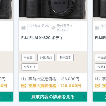
2026年01月26
受付番号：
20
日
ib9420
日
FUJIFILM X-S20 ボディ
FUJI
中古品
外観 美品
動作正常
中古
欠品あり
欠品
0
円
事前の査定価格：
126,000
円
00
円
実際の買取価格：
126,000
円
る
買取内容の詳細を見る