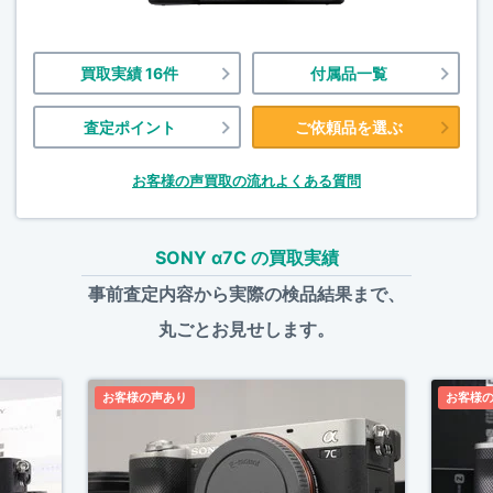
買取実績 16件
付属品一覧
査定ポイント
ご依頼品を選ぶ
お客様の声
買取の流れ
よくある質問
SONY α7C の買取実績
事前査定内容から実際の検品結果まで、
丸ごとお見せします。
お客様の声あり
お客様