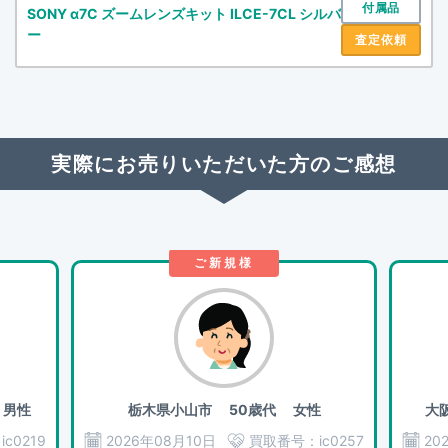
付属品
SONY α7C ズームレンズキット ILCE-7CL シルバ
ー
査定依頼
実際にお売りいただいた方のご感想
ご新規様
男性
栃木県小山市
50歳代 女性
大
：
ic0219
2026年08月10日
買取番号：
ic0257
20