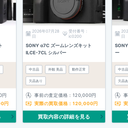
2026年07月28
受付番号：
20
日
ic0200
日
ト
SONY α7C ズームレンズキット
SONY
ILCE-7CL シルバー
ー
中古品
外観 美品
動作正常
中古
欠品あり
欠品
0
円
事前の査定価格：
120,000
円
00
円
実際の買取価格：
120,000
円
る
買取内容の詳細を見る