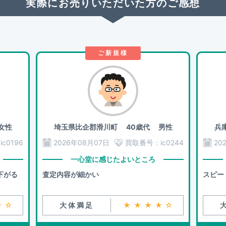
実際にお売りいただいた方のご感想
ご新規様
女性
埼玉県比企郡滑川町
40歳代 男性
兵
：
ic0196
2026年08月07日
買取番号：
ic0244
20
一心堂に感じたよいところ
下がる
査定内容が細かい
スピー
★☆
大体満足
★★★★☆