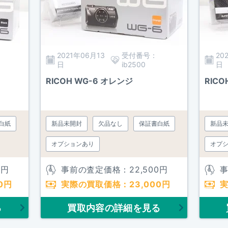
2021年06月13
受付番号：
20
日
ib2500
日
RICOH WG-6 オレンジ
白紙
新品未開封
欠品なし
保証書白紙
新品
オプションあり
オプ
0
円
事前の査定価格：
22,500
円
0
円
実際の買取価格：
23,000
円
る
買取内容の詳細を見る