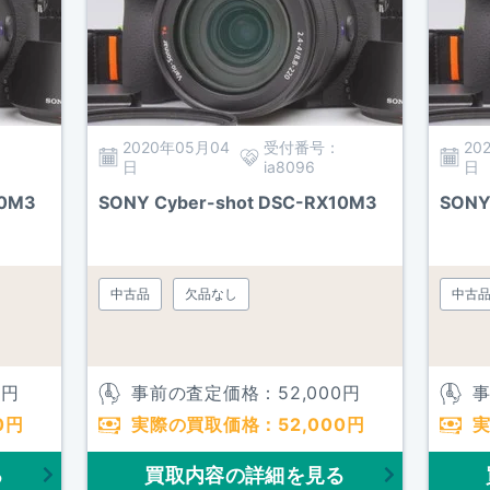
2020年05月04
受付番号：
20
日
ia8096
日
10M3
SONY Cyber-shot DSC-RX10M3
SONY
中古品
欠品なし
中古
0
円
事前の査定価格：
52,000
円
0
円
実際の買取価格：
52,000
円
る
買取内容の詳細を見る