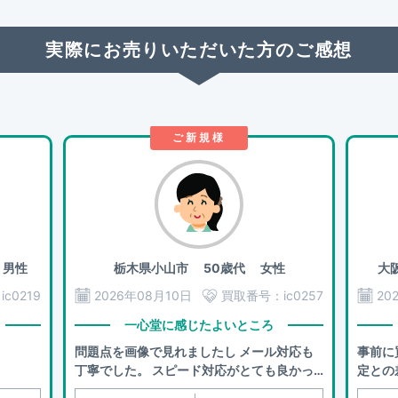
実際にお売りいただいた方のご感想
ご新規様
男性
栃木県小山市
50歳代 女性
大
：
ic0219
2026年08月10日
買取番号：
ic0257
20
一心堂に感じたよいところ
問題点を画像で見れましたし メール対応も
事前に
丁寧でした。 スピード対応がとても良かっ
定との
たです。