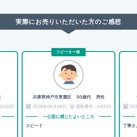
実際にお売りいただいた方のご感想
リピーター様
性
兵庫県神戸市東灘区
50歳代 男性
ic0200
2026年08月06日
買取番号：
ic0235
20
一心堂に感じたよいところ
スピード
丁寧さ