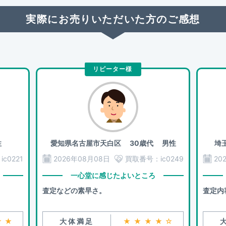
実際にお売りいただいた方のご感想
リピーター様
性
愛知県名古屋市天白区
30歳代 男性
埼
：
ic0221
2026年08月08日
買取番号：
ic0249
20
一心堂に感じたよいところ
査定などの素早さ。
査定内
★★
大体満足
★★★★☆