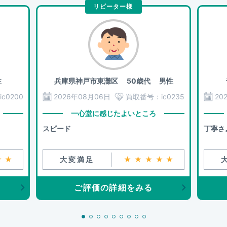
リピーター様
性
兵庫県神戸市東灘区
50歳代 男性
ic0200
2026年08月06日
買取番号：
ic0235
20
一心堂に感じたよいところ
スピード
丁寧さ
★★
大変満足
★★★★★
ご評価の詳細をみる