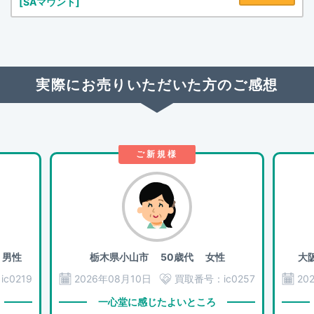
[SAマウント]
実際にお売りいただいた方のご感想
ご新規様
男性
栃木県小山市
50歳代 女性
大
：
ic0219
2026年08月10日
買取番号：
ic0257
20
一心堂に感じたよいところ