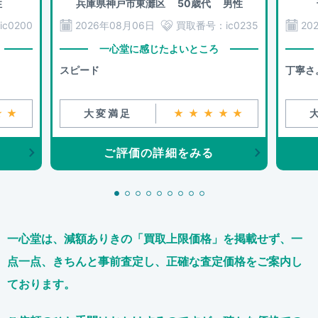
性
兵庫県神戸市東灘区
50歳代 男性
ic0200
2026年08月06日
買取番号：
ic0235
20
一心堂に感じたよいところ
スピード
丁寧さ
★★
大変満足
★★★★★
ご評価の詳細をみる
一心堂は、減額ありきの「買取上限価格」を掲載せず、
一
点一点、きちんと事前査定し、正確な査定価格をご案内し
ております。