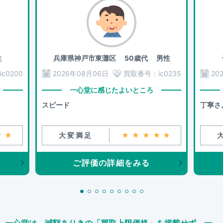
性
兵庫県神戸市東灘区
50歳代 男性
ic0200
2026年08月06日
買取番号：
ic0235
20
一心堂に感じたよいところ
スピード
丁寧さ
★★
大変満足
★★★★★
ご評価の詳細をみる