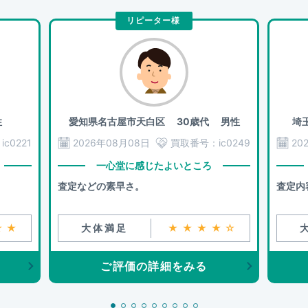
リピーター様
性
愛知県名古屋市天白区
30歳代 男性
埼
：
ic0221
2026年08月08日
買取番号：
ic0249
20
一心堂に感じたよいところ
査定などの素早さ。
査定内
★★
大体満足
★★★★☆
ご評価の詳細をみる