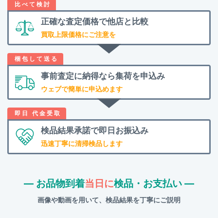
正確な査定価格で
他店と比較
買取上限価格にご注意を
事前査定に納得なら
集荷を申込み
ウェブで簡単に申込めます
検品結果承諾で
即日お振込み
迅速丁寧に清掃検品します
― お品物到着
当日に
検品・お支払い ―
画像や動画を用いて、検品結果を丁寧にご説明