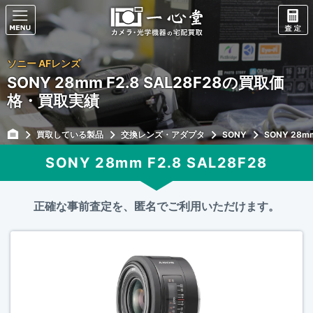
ソニー AFレンズ
SONY 28mm F2.8 SAL28F28の買取価
格・買取実績
買取している製品
交換レンズ・アダプタ
SONY
SONY 28mm
SONY 28mm F2.8 SAL28F28
正確な事前査定を、匿名でご利用いただけます。