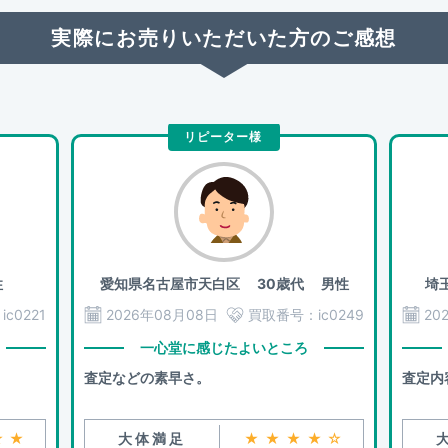
実際にお売りいただいた方のご感想
リピーター様
性
愛知県名古屋市天白区
30歳代 男性
埼
：
ic0221
2026年08月08日
買取番号：
ic0249
20
一心堂に感じたよいところ
査定などの素早さ。
査定内
★★
大体満足
★★★★☆