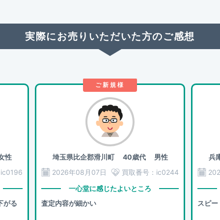
実際にお売りいただいた方のご感想
ご新規様
女性
埼玉県比企郡滑川町
40歳代 男性
兵
：
ic0196
2026年08月07日
買取番号：
ic0244
20
一心堂に感じたよいところ
下がる
査定内容が細かい
スピー