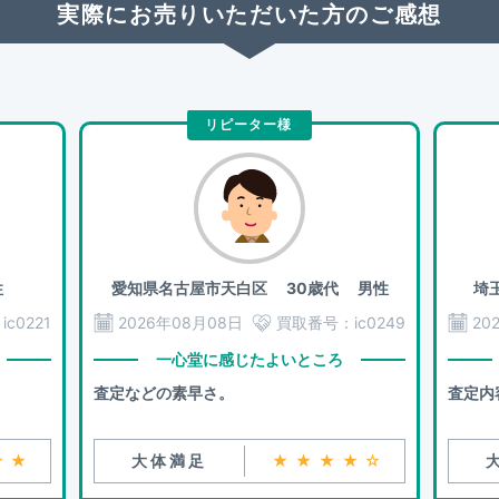
実際にお売りいただいた方のご感想
リピーター様
性
愛知県名古屋市天白区
30歳代 男性
埼
：
ic0221
2026年08月08日
買取番号：
ic0249
20
一心堂に感じたよいところ
査定などの素早さ。
査定内
★★
大体満足
★★★★☆