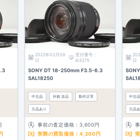
2022年03月09
受付番号：
20
日
ib3275
日
.3
SONY DT 18-250mm F3.5-6.3
SONY
SAL18250
SAL1
中古品
外観 並品
動作正常
中古
欠品あり
欠品
円
事前の査定価格：
3,600
円
円
実際の買取価格：
4,200
円