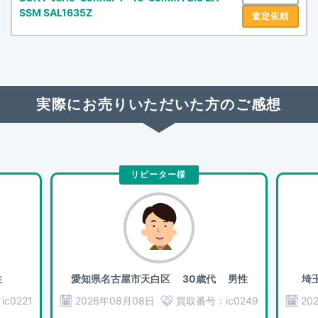
SSM SAL1635Z
査定依頼
実際にお売りいただいた方のご感想
リピーター様
性
愛知県名古屋市天白区
30歳代 男性
埼
：
ic0221
2026年08月08日
買取番号：
ic0249
20