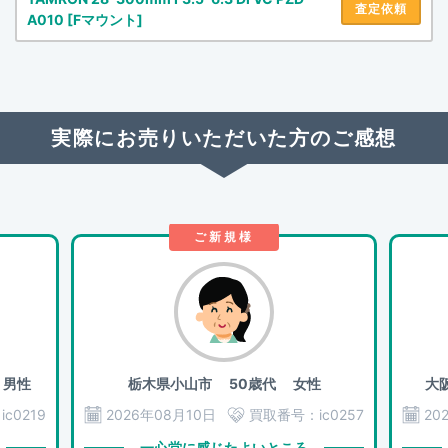
査定依頼
A010 [Fマウント]
実際にお売りいただいた方のご感想
ご新規様
男性
栃木県小山市
50歳代 女性
大
：
ic0219
2026年08月10日
買取番号：
ic0257
20
一心堂に感じたよいところ