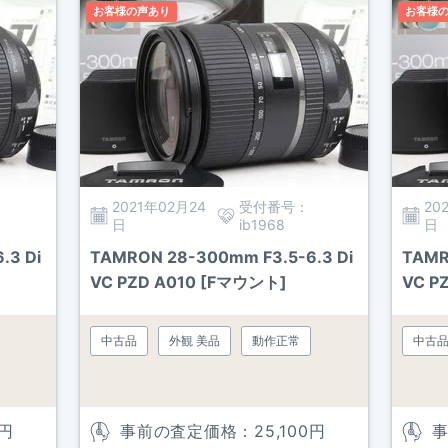
お客様の声あり
お客様
2021年02月24
受付番号：
20
日
ib1968
日
.3 Di
TAMRON 28-300mm F3.5-6.3 Di
TAMR
VC PZD A010 [Fマウント]
VC P
中古品
外観 美品
動作正常
中古
円
事前の査定価格：
25,100
円