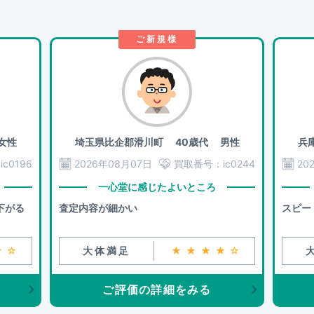
ご新規様
女性
埼玉県比企郡滑川町
40歳代 男性
兵
：
ic0196
2026年08月07日
買取番号：
ic0244
20
一心堂に感じたよいところ
下がる
査定内容が細かい
スピー
★☆
大体満足
★★★★☆
ご評価の詳細をみる