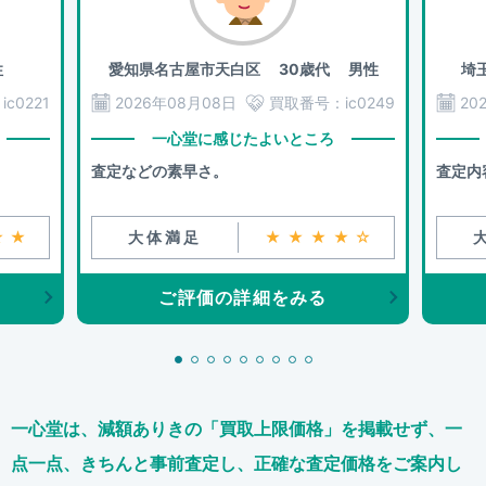
性
愛知県名古屋市天白区
30歳代 男性
埼
：
ic0221
2026年08月08日
買取番号：
ic0249
20
一心堂に感じたよいところ
査定などの素早さ。
査定内
★★
大体満足
★★★★☆
ご評価の詳細をみる
一心堂は、減額ありきの「買取上限価格」を掲載せず、
一
点一点、きちんと事前査定し、正確な査定価格をご案内し