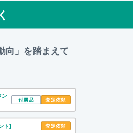
く
動向」を踏まえて
マウン
付属品
査定依頼
ウント]
査定依頼