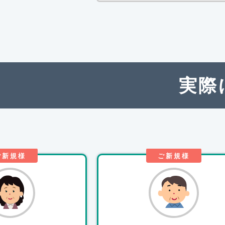
実際
ご新規様
ご新規様