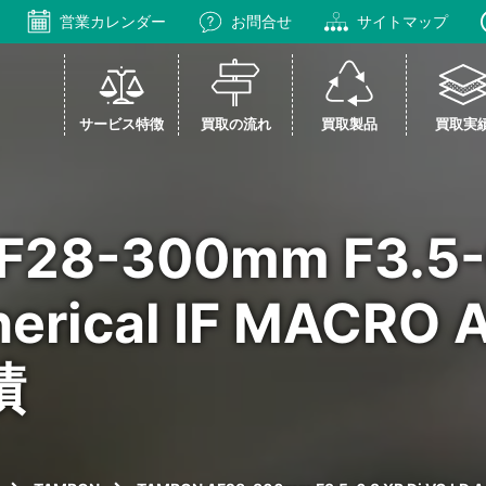
営業カレンダー
お問合せ
サイトマップ
サービス特徴
買取の流れ
買取製品
買取実
28-300mm F3.5-6
herical IF MAC
績