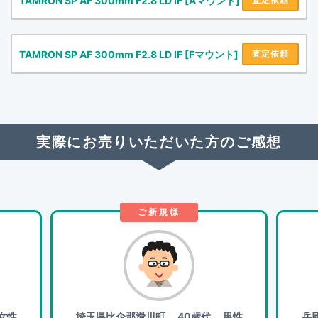
TAMRON SP AF 300mm F2.8 LD IF [Aマウント]
TAMRON SP AF 300mm F2.8 LD IF [Fマウント]
査定依頼
実際にお売りいただいた方のご感想
ご新規様
女性
埼玉県比企郡滑川町
40歳代 男性
兵