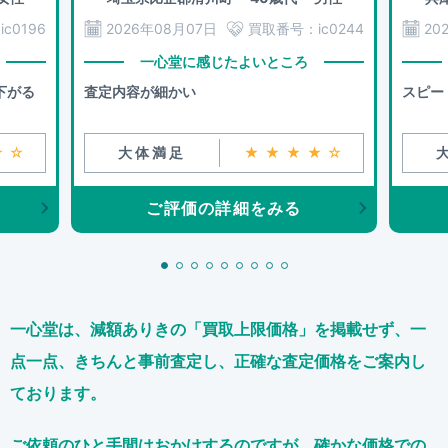
：
ic0196
2026年08月07日
買取番号：
ic0244
20
一心堂に感じたよいところ
下がる
査定内容が細かい
スピー
★☆
大体満足
★★★★☆
ご評価の詳細をみる
一心堂は、減額ありきの「買取上限価格」を掲載せず、
一
点一点、きちんと事前査定し、正確な査定価格をご案内し
ております。
ご依頼のひと手間はおかけするのですが、
確かな価格での