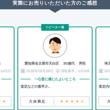
実際にお売りいただいた方のご感想
リピーター様
性
愛知県名古屋市天白区
30歳代 男性
埼
：
ic0221
2026年08月08日
買取番号：
ic0249
20
一心堂に感じたよいところ
査定などの素早さ。
査定内
★★
大体満足
★★★★☆