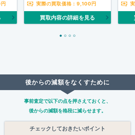
0
円
実際の買取価格：
9,100
円
る
買取内容の詳細を見る
後からの減額をなくすために
事前査定で以下の点を押さえておくと、
後からの減額を格段に減らせます。
チェックしておきたいポイント