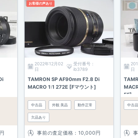
お客様の声あり
2022年12月02
受付番号：
20
日
ib3789
日
Di
TAMRON SP AF90mm F2.8 Di
TAMR
MACRO 1:1 272E [Fマウント]
MACR
EF]
中古品
外観 美品
動作正常
中古
欠品あり
円
事前の査定価格：
10,000
円