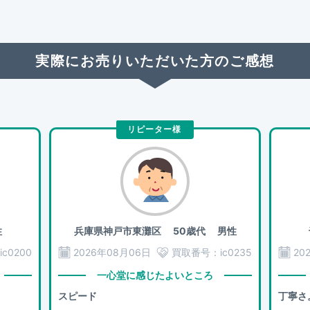
実際にお売りいただいた方のご感想
リピーター様
性
兵庫県神戸市東灘区
50歳代 男性
ic0200
2026年08月06日
買取番号：
ic0235
20
一心堂に感じたよいところ
スピード
丁寧さ