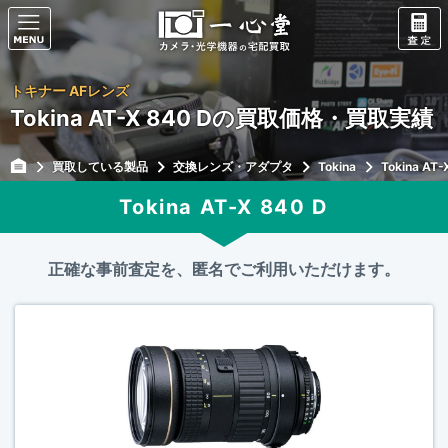
トキナー AFレンズ
Tokina AT-X 840 Dの買取価格・買取実績
買取している製品
交換レンズ・アダプタ
Tokina
Tokina AT-
Tokina AT-X 840 D
正確な事前査定を、匿名でご利用いただけます。