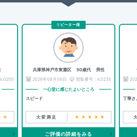
リピーター様
性
兵庫県神戸市東灘区
50歳代 男性
ic0200
2026年08月06日
買取番号：
ic0235
20
一心堂に感じたよいところ
スピード
丁寧さ
★★
大変満足
★★★★★
ご評価の詳細をみる