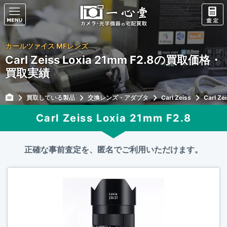
カールツァイス MFレンズ
Carl Zeiss Loxia 21mm F2.8の買取価格・
買取実績
買取している製品
交換レンズ・アダプタ
Carl Zeiss
Carl Ze
Carl Zeiss Loxia 21mm F2.8
正確な事前査定を、匿名でご利用いただけます。