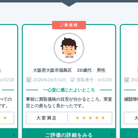
ご新規様
性
大阪府大阪市福島区
20歳代 男性
：
ic0228
2026年08月10日
買取番号：
ic0236
20
一心堂に感じたよいところ
べての
事前に買取価格の目安が分かるところ。実査
減額情
です。
定との差もなく良かったです。
★★
大変満足
★★★★★
ご評価の詳細をみる