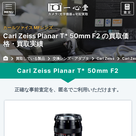
カールツァイス MFレンズ
Carl Zeiss Planar T* 50mm F2 の買取価
格・買取実績
買取している製品
交換レンズ・アダプタ
Carl Zeiss
Carl Ze
Carl Zeiss Planar T* 50mm F2
正確な事前査定を、匿名でご利用いただけます。