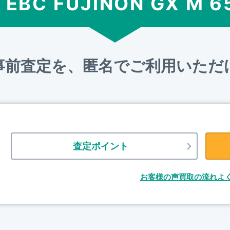
M EBC FUJINON GX M 6
事前査定を、匿名でご利用いただ
査定ポイント
お客様の声
買取の流れ
よ