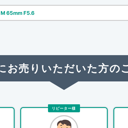
 M 65mm F5.6
にお売りいただいた方の
リピーター様