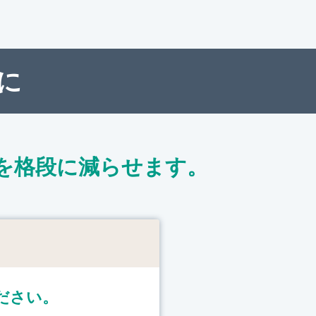
に
を格段に減らせます。
ト
ださい。