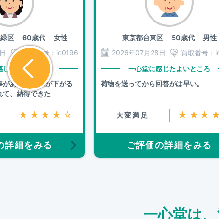
市緑区
60歳代 女性
東京都台東区
50歳代 男性
8日
買取番号：
ic0196
2026年07月28日
買取番号：
i
感じたよいところ
一心堂に感じたよいところ
事があった 価格が下がる
荷物を送ってから回答がは早い。
れて、納得できた
★★★★☆
★★★
大変満足
の詳細をみる
ご評価の詳細をみる
一心堂は、