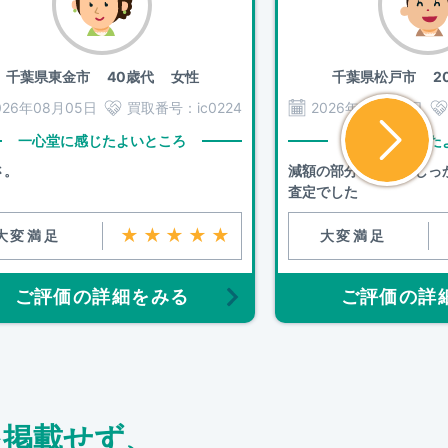
千葉県東金市
40歳代 女性
千葉県松戸市
20
026年08月05日
買取番号：
ic0224
2026年08月05日
一心堂に感じたよいところ
一心堂に感じた
さ。
減額の部分の説明をしっ
査定でした
★★★★★
大変満足
大変満足
ご評価の詳細をみる
ご評価の詳
を掲載せず、