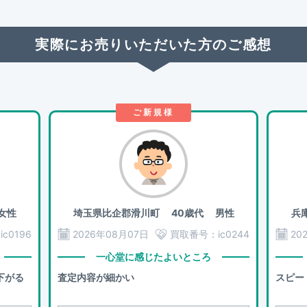
実際にお売りいただいた方のご感想
ご新規様
女性
埼玉県比企郡滑川町
40歳代 男性
兵
：
ic0196
2026年08月07日
買取番号：
ic0244
20
一心堂に感じたよいところ
下がる
査定内容が細かい
スピー