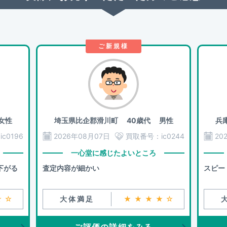
ご新規様
女性
埼玉県比企郡滑川町
40歳代 男性
兵
：
ic0196
2026年08月07日
買取番号：
ic0244
20
一心堂に感じたよいところ
下がる
査定内容が細かい
スピー
★☆
大体満足
★★★★☆