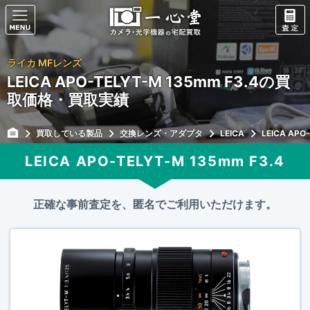
ライカ MFレンズ
LEICA APO-TELYT-M 135mm F3.4の買
取価格・買取実績
買取している製品
交換レンズ・アダプタ
LEICA
LEICA APO
LEICA APO-TELYT-M 135mm F3.4
正確な事前査定を、匿名でご利用いただけます。