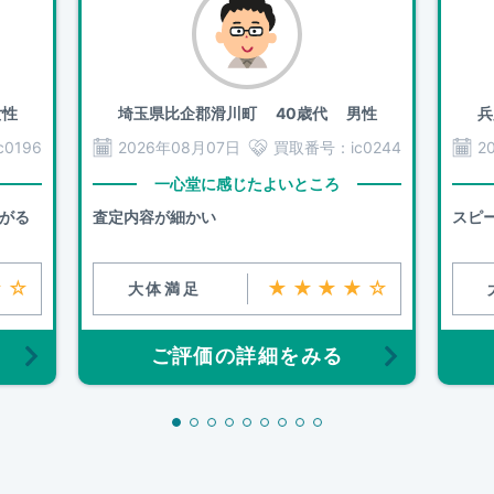
性
埼玉県比企郡滑川町
40歳代 男性
兵
ic0196
2026年08月07日
買取番号：
ic0244
2
一心堂に感じたよいところ
下がる
査定内容が細かい
スピ
★☆
★★★★☆
大体満足
ご評価の詳細をみる