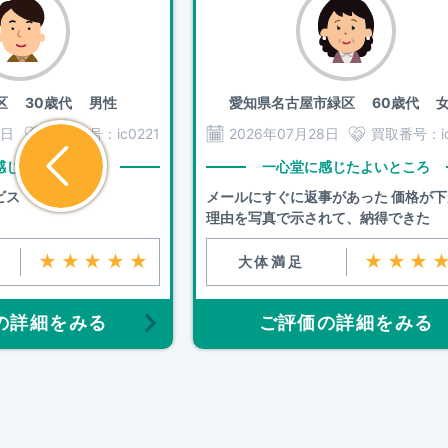
区
30歳代 男性
愛知県名古屋市緑区
60歳代 女
2日
買取番号：
ic0221
2026年07月28日
買取番号：
感じたよいところ
一心堂に感じたよいところ
ビス
メールにすぐに返事があった 価格が
理由を写真で示されて、納得できた
★★★★★
★★★
大体満足
の詳細をみる
ご評価の詳細をみる