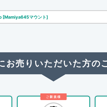
ro [Mamiya645マウント]
にお売りいただいた方の
ご新規様