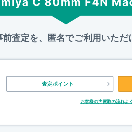
miya C 80mm F4N Ma
事前査定を、匿名でご利用いただ
査定ポイント
お客様の声
買取の流れ
よ