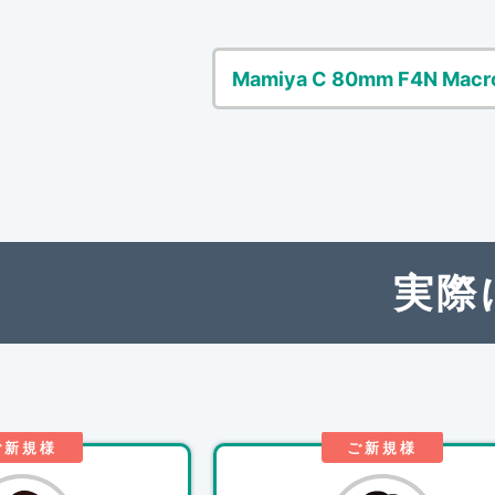
Mamiya C 80mm F4N Mac
実際
ご新規様
ご新規様