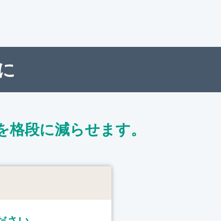
に
を格段に減らせます。
ト
ださい。