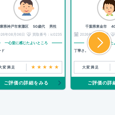
庫県神戸市東灘区
50歳代 男性
千葉県東金市
40
026年08月06日
買取番号：
ic0235
2026年08月05日
一心堂に感じたよいところ
一心堂に感じた
ード
丁寧さ。
★★★★★
大変満足
大変満足
ご評価の詳細をみる
ご評価の詳