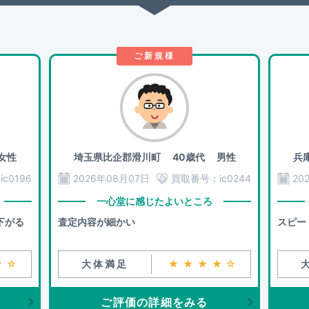
ご新規様
女性
埼玉県比企郡滑川町
40歳代 男性
兵
：
ic0196
2026年08月07日
買取番号：
ic0244
20
一心堂に感じたよいところ
下がる
査定内容が細かい
スピー
★☆
大体満足
★★★★☆
ご評価の詳細をみる