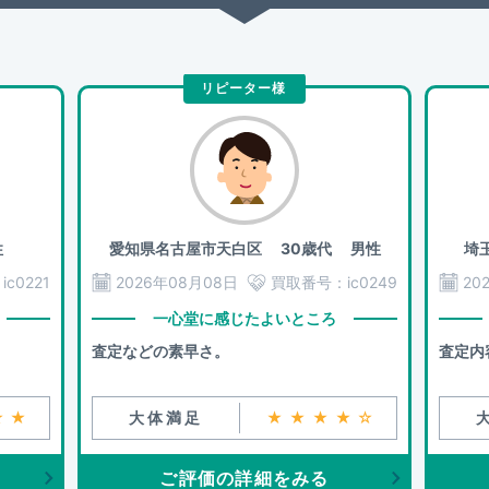
リピーター様
性
愛知県名古屋市天白区
30歳代 男性
埼
：
ic0221
2026年08月08日
買取番号：
ic0249
20
一心堂に感じたよいところ
査定などの素早さ。
査定内
★★
大体満足
★★★★☆
ご評価の詳細をみる