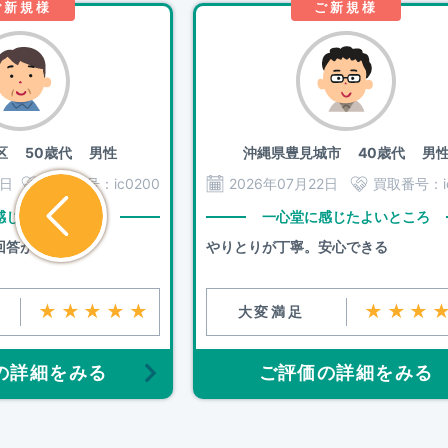
ご新規様
ご新規様
区
50歳代 男性
沖縄県豊見城市
40歳代 男
8日
買取番号：
ic0200
2026年07月22日
買取番号：
感じたよいところ
一心堂に感じたよいところ
回答がは早い。
やりとりが丁寧。安心できる
★★★★★
★★★
大変満足
の詳細をみる
ご評価の詳細をみる