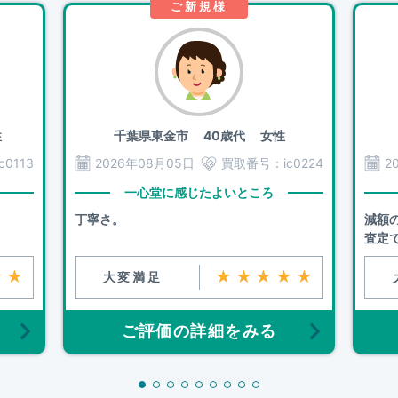
ご新規様
性
千葉県東金市
40歳代 女性
ic0113
2026年08月05日
買取番号：
ic0224
2
一心堂に感じたよいところ
丁寧さ。
減額
査定
★★
★★★★★
大変満足
ご評価の詳細をみる