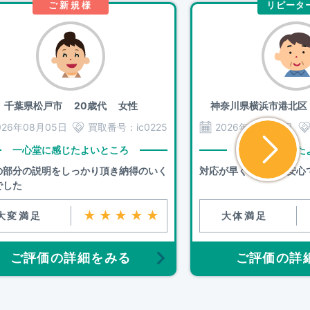
ご新規様
リピータ
千葉県松戸市
20歳代 女性
神奈川県横浜市港北区
026年08月05日
買取番号：
ic0225
2026年08月05日
一心堂に感じたよいところ
一心堂に感じた
の部分の説明をしっかり頂き納得のいく
対応が早く丁寧で、安心
でした
★★★★★
大変満足
大体満足
ご評価の詳細をみる
ご評価の詳