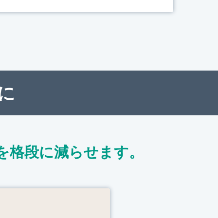
に
を格段に減らせます。
ト