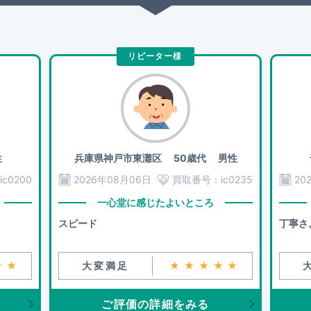
リピーター様
性
兵庫県神戸市東灘区
50歳代 男性
ic0200
2026年08月06日
買取番号：
ic0235
20
一心堂に感じたよいところ
スピード
丁寧さ
★★
大変満足
★★★★★
ご評価の詳細をみる